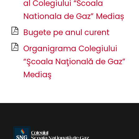
al Colegiului “Scoala
Nationala de Gaz” Mediaș
Bugete pe anul curent
Organigrama Colegiului
“Şcoala Naţională de Gaz”
Mediaş