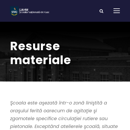
Resurse
materiale
Şcoala este aşezată într-o zonă liniştită a
oraşului ferită oarecum de agitaţie şi
zgomotele specifice circulaţiei rutiere sau
pietonale. Exceptând atelierele şcoală, situate