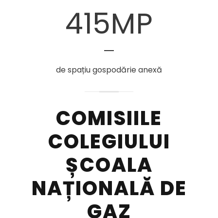
415
MP
de spațiu gospodărie anexă
COMISIILE
COLEGIULUI
ȘCOALA
NAȚIONALĂ DE
GAZ