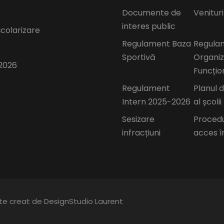
Documente de
Venituri
interes public
școlarizare
Regulament Baza
Regula
Sportivă
Organiz
2026
Funcțio
Regulament
Planul 
Intern 2025-2026
al școlii
Sesizare
Proced
infracțiuni
acces î
ite creat de DesignStudio Laurent