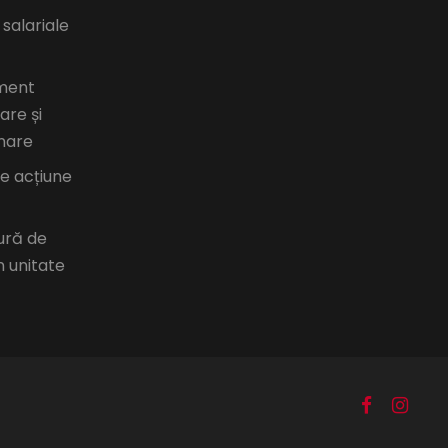
 salariale
ment
are și
nare
de acțiune
ură de
n unitate