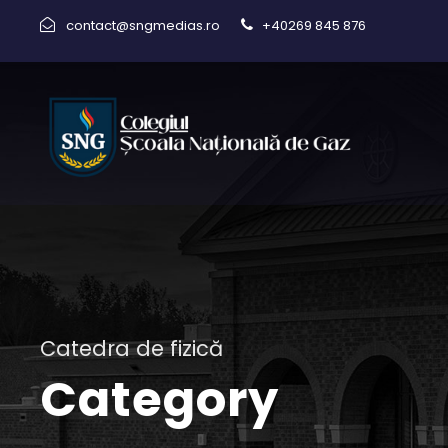
contact@sngmedias.ro
+40269 845 876
Catedra de fizică
Category