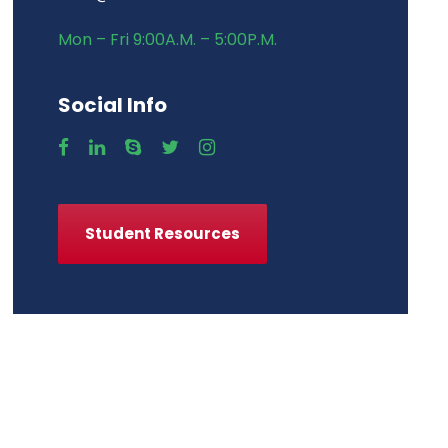
Mon – Fri 9:00A.M. – 5:00P.M.
Social Info
Student Resources