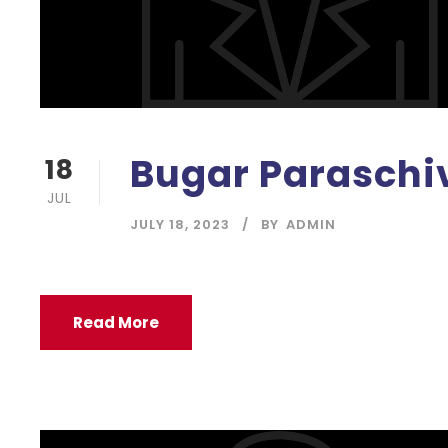
Bugar Paraschi
18
JUL
JULY 18, 2023
BY
ADMIN
Read More