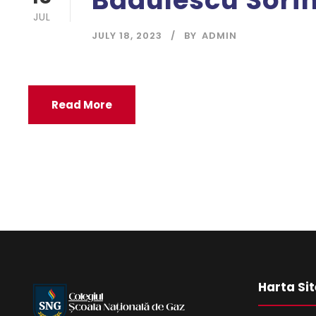
Bădulescu Sori
JUL
JULY 18, 2023
BY
ADMIN
Read More
Harta Sit