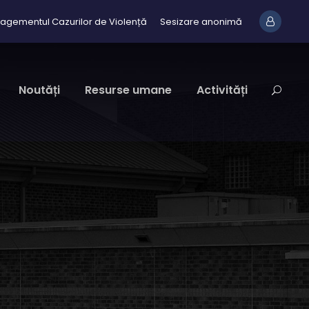
agementul Cazurilor de Violență
Sesizare anonimă
Noutăți
Resurse umane
Activități