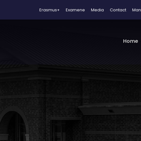
Erasmus+
Examene
Media
Contact
Man
Home