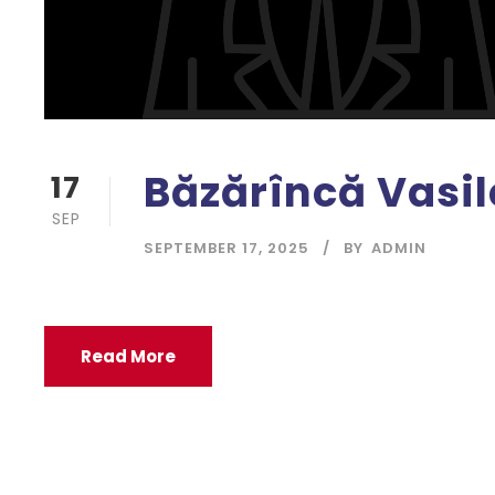
Băzărîncă Vasi
17
SEP
SEPTEMBER 17, 2025
BY
ADMIN
Read More