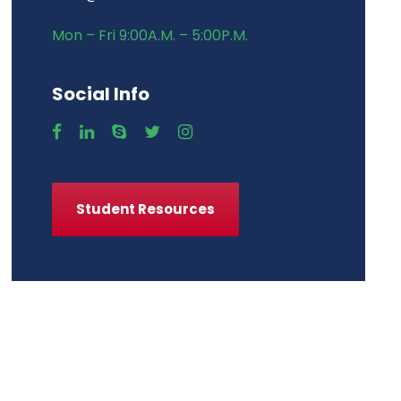
Mon – Fri 9:00A.M. – 5:00P.M.
Social Info
Student Resources