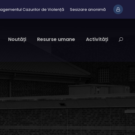
agementul Cazurilor de Violență
Sesizare anonimă
Noutăți
Resurse umane
Activități