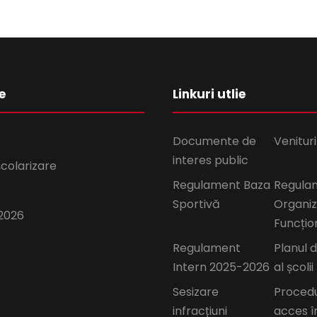
e
Linkuri utlie
Documente de
Venituri
interes public
școlarizare
Regulament Baza
Regula
Sportivă
Organiz
2026
Funcțio
Regulament
Planul 
Intern 2025-2026
al școlii
Sesizare
Proced
infracțiuni
acces î