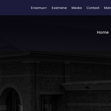
Erasmus+
Examene
Media
Contact
Man
Home