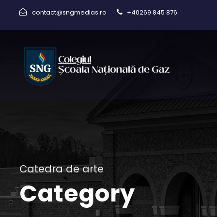
contact@sngmedias.ro
+40269 845 876
Catedra de arte
Category