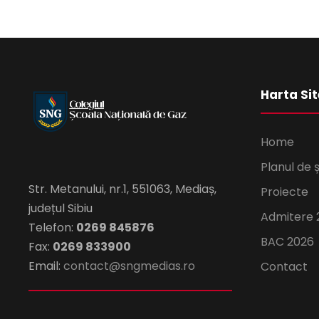
Harta Sit
Home
Planul de 
Str. Metanului, nr.1, 551063, Mediaș,
Proiecte
județul Sibiu
Admitere 
Telefon:
0269 845876
BAC 2026
Fax:
0269 833900
Email:
contact@sngmedias.ro
Contact