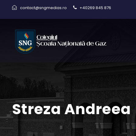
contact@sngmedias.ro
+40269 845 876
Streza Andreea