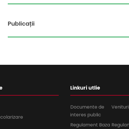
Publicații
e
Linkuri utlie
Documente de
Venituri
interes public
școlarizare
Regulament Baza
Regula