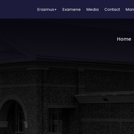
Erasmus+
Examene
Media
Contact
Man
Home