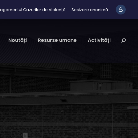
agementul Cazurilor de Violență
Sesizare anonimă
Noutăți
Resurse umane
Activități