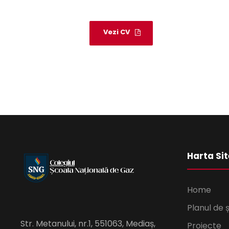
Vezi CV
Harta Sit
Home
Planul de 
Str. Metanului, nr.1, 551063, Mediaș,
Proiecte