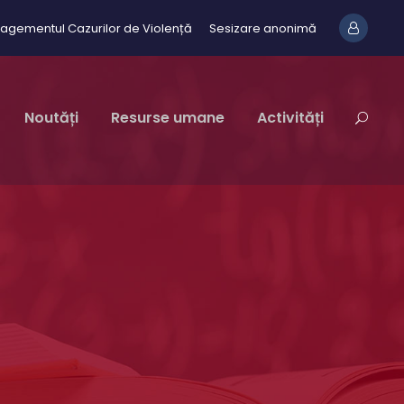
agementul Cazurilor de Violență
Sesizare anonimă
Noutăți
Resurse umane
Activități