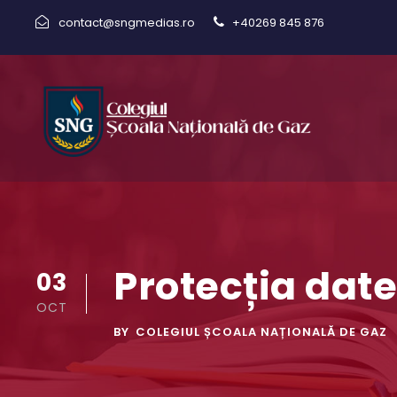
contact@sngmedias.ro
+40269 845 876
Protecția dat
03
OCT
BY
COLEGIUL ȘCOALA NAȚIONALĂ DE GAZ