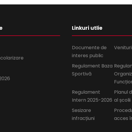
e
Linkuri utlie
Documente de
Venituri
interes public
școlarizare
Regulament Baza
Regula
Sportivă
Organiz
2026
Funcțio
Regulament
Planul 
Intern 2025-2026
al școlii
Sesizare
Proced
infracțiuni
acces î