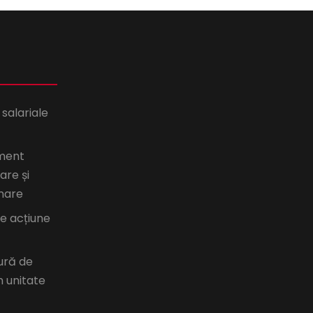
 salariale
ment
are și
nare
de acțiune
ură de
n unitate