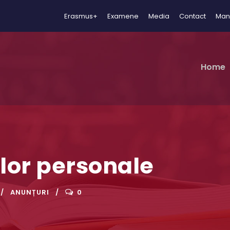
Erasmus+
Examene
Media
Contact
Man
Home
elor personale
ANUNȚURI
0